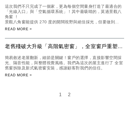
這次我們不只完成了一個家，更為每個空間量身打造了最適合的
「光線入口」與「空氣循環系統」！其中最吸睛的，莫過景觀八
角窗 ！
景觀八角窗能提供 270 度的開闊視野與絕佳採光，但要做到
「美」
老舊殘破大升級「高階氣密窗」，全室窗戶重塑居
家視野！
簡易敘述老屋翻新，細節是關鍵！窗戶的選擇，直接影響空間採
光、隔音性能，與整體視覺風格。我們為這次的屋主進行了 全室
舊窗拆除及新式氣密窗安裝，感謝顧客對我們的信任。
2
1